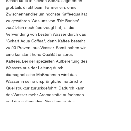
Schärf kauft in kleinen Spezialsegmenten
großteils direkt beim Farmer ein, ohne
Zwischenhändler um höchste Kaffeequalität
zu gewähren. Was uns von "Die Barista"
zusätzlich noch überzeugt hat, ist die
Verwendung von bestem Wasser durch das
"Schärf Aqua Coffea", denn Kaffee besteht
zu 90 Prozent aus Wasser. Somit haben wir
eine konstant hohe Qualität unseres
Kaffees. Bei der speziellen Aufbereitung des
Wassers aus der Leitung durch
diamagnetische Maßnahmen wird das
Wasser in seine ursprüngliche, natürliche
Quellstruktur zurückgeführt. Dadurch kann
das Wasser mehr Aromastoffe aufnehmen
und der vollmundige Geschmack des
Kaffees extrahiert werden.
​Das "Schärf Aqua Coffea" verwenden wir
auch für unsere Art of Tea Kollektion, sowie